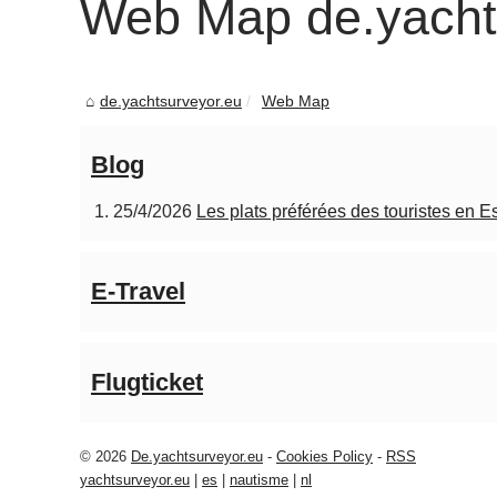
Web Map de.yacht
de.yachtsurveyor.eu
Web Map
Blog
25/4/2026
Les plats préférées des touristes en 
E-Travel
Flugticket
© 2026
De.yachtsurveyor.eu
-
Cookies Policy
-
RSS
yachtsurveyor.eu
|
es
|
nautisme
|
nl