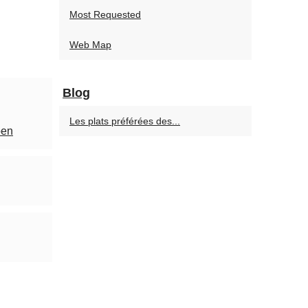
Most Requested
Web Map
Blog
Les plats préférées des...
ben